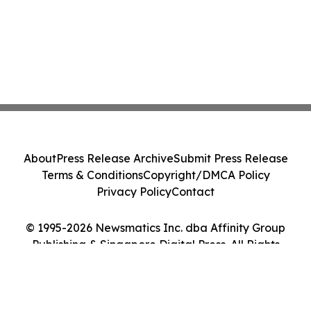
About
Press Release Archive
Submit Press Release
Terms & Conditions
Copyright/DMCA Policy
Privacy Policy
Contact
© 1995-2026 Newsmatics Inc. dba Affinity Group
Publishing & Singapore Digital Press. All Rights
Reserved.
Cookie Settings / Your Privacy Choices