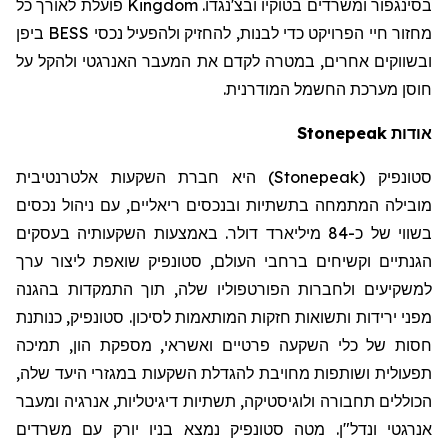
פועלת לאורך כל
Kingdom
.
ובצ'נגדו
בסינגפור ומשרדים בטוקיו
ביפן
BESS
מחזור חיי הפרויקט כדי לבנות, להחזיק ולהפעיל נכסי
ובשווקים אחרים, במטרה לקדם את המעבר האנרגטי ולהקל על
חוסן מערכת החשמל המודרנית.
Stonepeak
אודות
היא חברת השקעות אלטרנטיבית
)
Stonepeak
(
סטונפיק
מובילה המתמחה בתשתיות ובנכסים ריאליים, עם ניהול נכסים
בשווי של כ-84 מיליארד דולר. באמצעות השקעותיה בעסקים
הגנתיים וקשיחים ברחבי העולם,
סטונפיק
שואפת ליצור ערך
למשקיעים ולחברות הפורטפוליו שלה, תוך התמקדות בהגנה
מפני ירידות ותשואות חזקות המותאמות לסיכון.
סטונפיק
, כנותנת
חסות של כלי השקעה פרטיים ואשראי, מספקת הון, תמיכה
תפעולית ושותפות מחויבת להגדלת השקעות במגזרי היעד שלה,
הכוללים תחבורה ולוגיסטיקה, תשתיות דיגיטליות, אנרגיה ומעבר
אנרגטי ונדל"ן. מטה
סטונפיק
נמצא בניו יורק עם משרדים