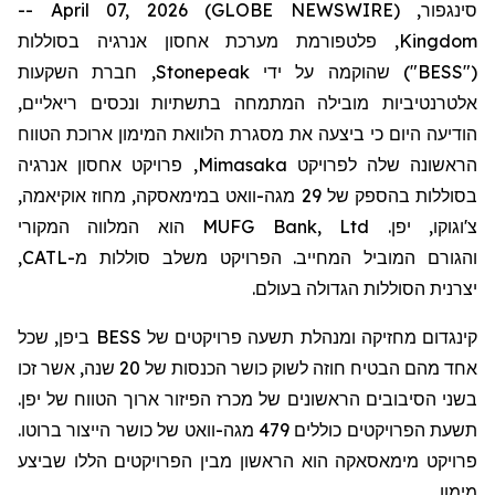
סינגפור, April 07, 2026 (GLOBE NEWSWIRE) --
, פלטפורמת מערכת אחסון אנרגיה בסוללות
Kingdom
, חברת השקעות
Stonepeak
") שהוקמה על ידי
BESS
("
אלטרנטיביות מובילה המתמחה בתשתיות ונכסים ריאליים,
הודיעה היום כי ביצעה את מסגרת הלוואת המימון ארוכת הטווח
, פרויקט אחסון אנרגיה
Mimasaka
הראשונה שלה לפרויקט
,
אוקיאמה
, מחוז
מימאסקה
בסוללות בהספק של 29 מגה-וואט ב
המלווה המקורי
וא
ה
MUFG Bank, Ltd
, יפן.
צ'וגוקו
,
CATL
. הפרויקט משלב סוללות מ-
מוביל המחייב
ה
הגורם
ו
יצרנית הסוללות הגדולה בעולם.
ביפן, שכל
BESS
מחזיקה ומנהלת תשעה פרויקטים של
קינגדום
אחד מהם הבטיח חוזה לשוק כושר הכנסות של 20 שנה, אשר זכו
בשני הסיבובים הראשונים של מכרז הפיזור ארוך הטווח של יפן.
תשעת הפרויקטים כוללים 479 מגה-וואט של כושר הייצור ברוטו.
פרויקט
מימאסאקה
הוא הראשון מבין הפרויקטים הללו שביצע
מימון.