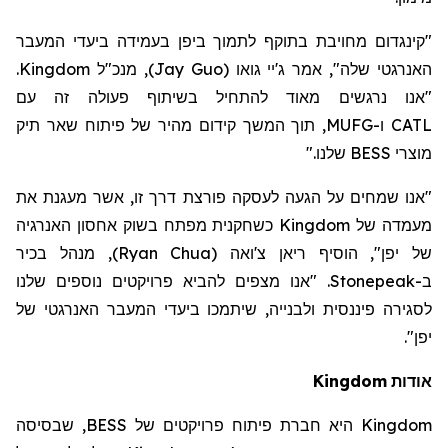
מחויבת בתוקף לתמוך ביפן בעמידה ביעדי המעבר
קינגדום
"
.
Kingdom
, מנכ"ל
)
Jay Guo
(
האנרגטי שלה", אמר ג'יי גואו
"אנו נרגשים מאוד להתחיל בשיתוף פעולה זה עם
, תוך המשך קידום מהיר של פיתוח שאר תיק
MUFG
ו-
CATL
שלנו."
BESS
מוצרי
"אנו שמחים על הגעה לעסקה פורצת דרך זו, אשר מעגנת את
מפתח בשוק אחסון האנרגיה
נית
כשחק
Kingdom
מעמדה של
, מנהל בכיר
)
Ryan Chua
(
צ'ואה
ריאן
של יפן", הוסיף
. "אנו מצפים להביא פרויקטים נוספים שלנו
Stonepeak
ב-
לסגירה פיננסית ולבנייה, שיתמכו ביעדי המעבר האנרגטי של
".
יפן
Kingdom
אודות
, שבסיסה
BESS
היא חברת פיתוח פרויקטים של
Kingdom